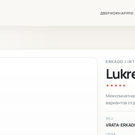
ДВЕРИ
ОКНА
РУЛО
ERKADO / IN
Lukr
★★★★★
Межкомнатная 
вариантов отд
SKU
VRATA-ERKAD
ЦЕНА