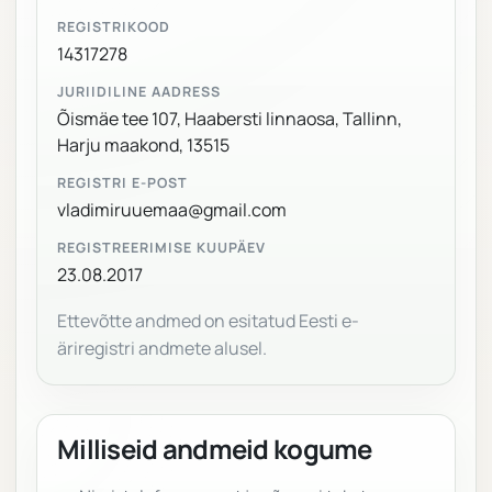
REGISTRIKOOD
14317278
JURIIDILINE AADRESS
Õismäe tee 107, Haabersti linnaosa, Tallinn,
Harju maakond, 13515
REGISTRI E-POST
vladimiruuemaa@gmail.com
REGISTREERIMISE KUUPÄEV
23.08.2017
Ettevõtte andmed on esitatud Eesti e-
äriregistri andmete alusel.
Milliseid andmeid kogume