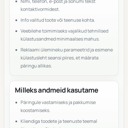
Nimi, telefon, e-post ja sõnumi tekst
kontaktivormidest.
Info valitud toote või teenuse kohta.
Veebilehe toimimiseks vajalikud tehnilised
külastusandmed minimaalses mahus.
Reklaami ülemineku parameetrid ja esimene
külastusleht seansi piires, et määrata
päringu allikas.
Milleks andmeid kasutame
Päringule vastamiseks ja pakkumise
koostamiseks.
Kliendiga toodete ja teenuste teemal