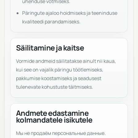
ühenduse võtmiseks.
Päringute ajaloo hoidmiseks ja teeninduse
kvaliteedi parandamiseks.
Säilitamine ja kaitse
Vormide andmeid säilitatakse ainult nii kaua,
kui see on vajalik päringu töötlemiseks,
pakkumise koostamiseks ja seadusest
tulenevate kohustuste täitmiseks.
Andmete edastamine
kolmandatele isikutele
Мы не продаём персональные данные.