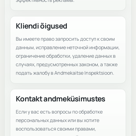
эффективность рекламы.
Kliendi õigused
Вы имеете право запросить доступ к своим
данным, исправление неточной информации,
ограничение обработки, удаление данных в
случаях, предусмотренных законом, а также
подать жалобу в Andmekaitse Inspektsioon.
Kontakt andmeküsimustes
Если у вас есть вопросы по обработке
персональных данных или вы хотите
воспользоваться своими правами,