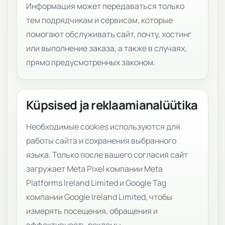
Информация может передаваться только
тем подрядчикам и сервисам, которые
помогают обслуживать сайт, почту, хостинг
или выполнение заказа, а также в случаях,
прямо предусмотренных законом.
Küpsised ja reklaamianalüütika
Необходимые cookies используются для
работы сайта и сохранения выбранного
языка. Только после вашего согласия сайт
загружает Meta Pixel компании Meta
Platforms Ireland Limited и Google Tag
компании Google Ireland Limited, чтобы
измерять посещения, обращения и