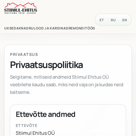
ET
RU
EN
UKSED
AKNAD
RULOOD JA KARDINAD
REMONDITÖÖD
PRIVAATSUS
Privaatsuspoliitika
Selgitame, milliseid andmeid Stiimul Ehitus OÜ
veebilehe kaudu saab, miks neid vaja on ja kuidas neid
kaitseme.
Ettevõtte andmed
ETTEVÕTE
Stiimul Ehitus OÜ