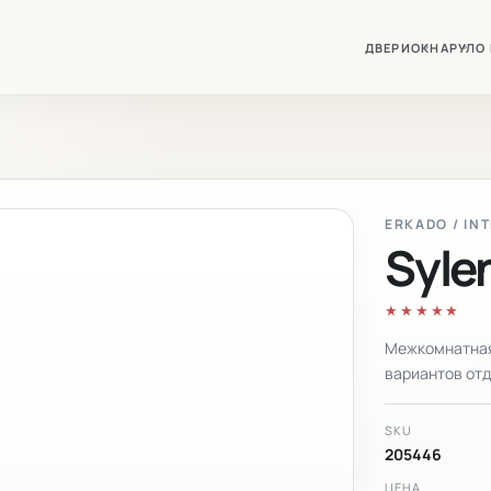
ДВЕРИ
ОКНА
РУЛО
ERKADO / IN
Syle
★★★★★
Межкомнатная 
вариантов отд
SKU
205446
ЦЕНА