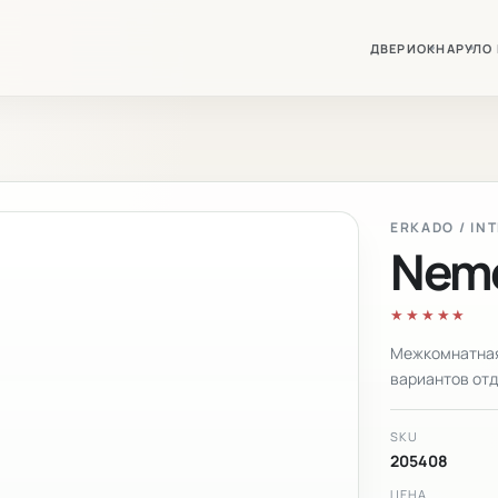
ДВЕРИ
ОКНА
РУЛО
ERKADO / IN
Neme
★★★★★
Межкомнатная
вариантов отд
SKU
205408
ЦЕНА