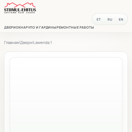
ET
RU
EN
ДВЕРИ
ОКНА
РУЛО И ГАРДИНЫ
РЕМОНТНЫЕ РАБОТЫ
Главная
/
Двери
/
Lawenda 1