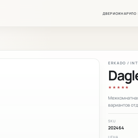
ДВЕРИ
ОКНА
РУЛО
ERKADO / IN
Dagl
★★★★★
Межкомнатная 
вариантов отд
SKU
202464
ЦЕНА