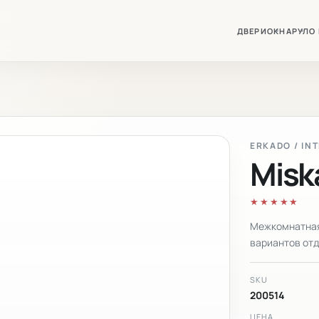
ДВЕРИ
ОКНА
РУЛО
ERKADO / IN
Misk
★★★★★
Межкомнатная
вариантов отд
SKU
200514
ЦЕНА