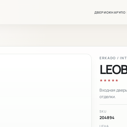
ДВЕРИ
ОКНА
РУЛО
ERKADO / IN
LEOB
★★★★★
Входная дверь
отделки.
SKU
204894
ЦЕНА