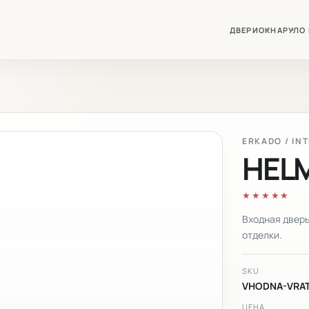
ДВЕРИ
ОКНА
РУЛО
ERKADO / IN
HEL
★★★★★
Входная двер
отделки.
SKU
VHODNA-VRAT
ЦЕНА