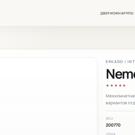
ДВЕРИ
ОКНА
РУЛО
ERKADO / IN
Neme
★★★★★
Межкомнатная
вариантов отд
SKU
200770
ЦЕНА