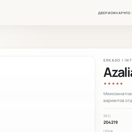
ДВЕРИ
ОКНА
РУЛО
ERKADO / IN
Azali
★★★★★
Межкомнатная 
вариантов отд
SKU
204219
ЦЕНА