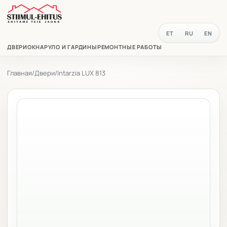
ET
RU
EN
ДВЕРИ
ОКНА
РУЛО И ГАРДИНЫ
РЕМОНТНЫЕ РАБОТЫ
Главная
/
Двери
/
Intarzia LUX 813