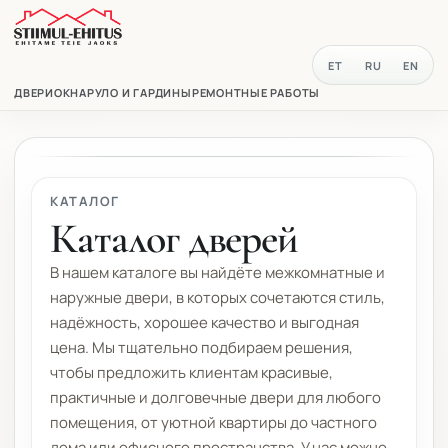
ET
RU
EN
ДВЕРИ
ОКНА
РУЛО И ГАРДИНЫ
РЕМОНТНЫЕ РАБОТЫ
КАТАЛОГ
Каталог дверей
В нашем каталоге вы найдёте межкомнатные и
наружные двери, в которых сочетаются стиль,
надёжность, хорошее качество и выгодная
цена. Мы тщательно подбираем решения,
чтобы предложить клиентам красивые,
практичные и долговечные двери для любого
помещения, от уютной квартиры до частного
дома или офисного пространства. У нас можно