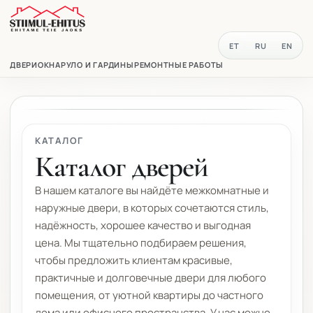
ET
RU
EN
ДВЕРИ
ОКНА
РУЛО И ГАРДИНЫ
РЕМОНТНЫЕ РАБОТЫ
КАТАЛОГ
Каталог дверей
В нашем каталоге вы найдёте межкомнатные и
наружные двери, в которых сочетаются стиль,
надёжность, хорошее качество и выгодная
цена. Мы тщательно подбираем решения,
чтобы предложить клиентам красивые,
практичные и долговечные двери для любого
помещения, от уютной квартиры до частного
дома или офисного пространства. У нас можно