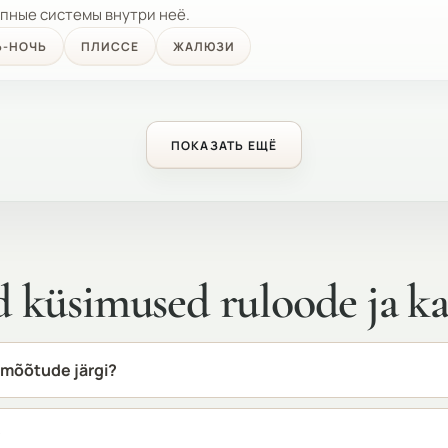
пные системы внутри неё.
Ь-НОЧЬ
ПЛИССЕ
ЖАЛЮЗИ
ПОКАЗАТЬ ЕЩЁ
küsimused ruloode ja ka
 mõõtude järgi?
?