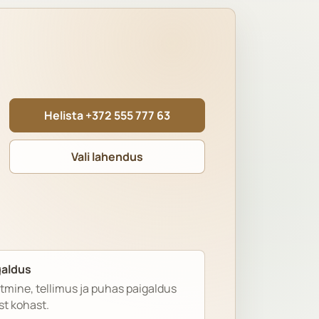
Helista +372 555 777 63
Vali lahendus
galdus
mine, tellimus ja puhas paigaldus
st kohast.