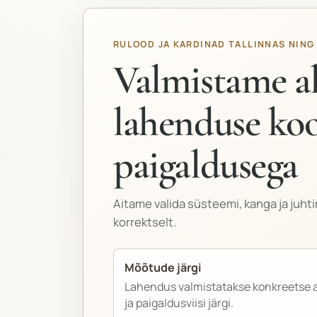
RULOOD JA KARDINAD TALLINNAS NING
Valmistame a
lahenduse ko
paigaldusega
Aitame valida süsteemi, kanga ja ju
korrektselt.
Mõõtude järgi
Lahendus valmistatakse konkreetse 
ja paigaldusviisi järgi.