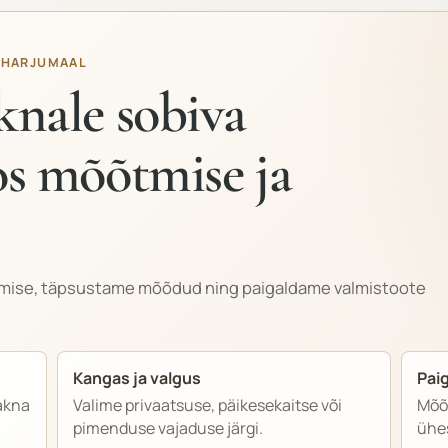
 HARJUMAAL
knale sobiva
os mõõtmise ja
htimise, täpsustame mõõdud ning paigaldame valmistoote
Kangas ja valgus
Pai
akna
Valime privaatsuse, päikesekaitse või
Mõõt
pimenduse vajaduse järgi.
ühe