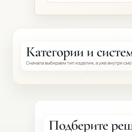
Категории и систе
Сначала выбираем тип изделия, а уже внутри см
Подберите ре