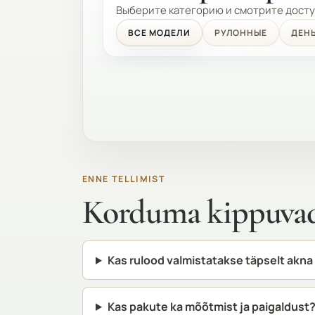
Выберите категорию и смотрите досту
ВСЕ МОДЕЛИ
РУЛОННЫЕ
ДЕН
ENNE TELLIMIST
Korduma kippuvad 
Kas rulood valmistatakse täpselt akna
Kas pakute ka mõõtmist ja paigaldust